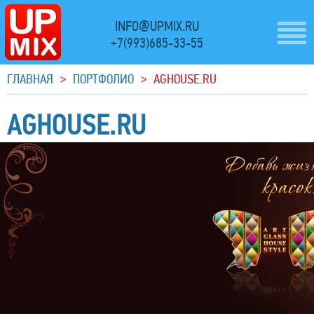
INFO@UPMIX.RU
+7(993)685-33-55
ГЛАВНАЯ
>
ПОРТФОЛИО
>
AGHOUSE.RU
AGHOUSE.RU