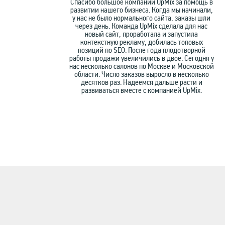
Спасибо большое компании UpMix за помощь в
развитии нашего бизнеса. Когда мы начинали,
у нас не было нормального сайта, заказы шли
через день. Команда UpMix сделала для нас
новый сайт, проработала и запустила
контекстную рекламу, добилась топовых
позиций по SEO. После года плодотворной
работы продажи увеличились в двое. Сегодня у
нас несколько салонов по Москве и Московской
области. Число заказов выросло в несколько
десятков раз. Надеемся дальше расти и
развиваться вместе с компанией UpMix.