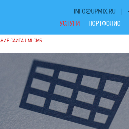
INFO@UPMIX.RU
УСЛУГИ
ПОРТФОЛИО
НИЕ САЙТА UMI.CMS