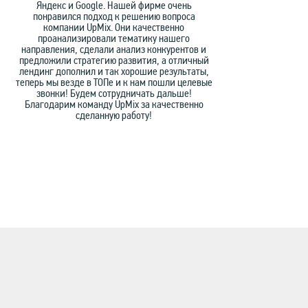
Яндекс и Google. Нашей фирме очень
понравился подход к решению вопроса
компании UpMix. Они качественно
проанализировали тематику нашего
направления, сделали анализ конкурентов и
предложили стратегию развития, а отличный
лендинг дополнил и так хорошие результаты,
теперь мы везде в ТОПе и к нам пошли целевые
звонки! Будем сотрудничать дальше!
Благодарим команду UpMix за качественно
сделанную работу!